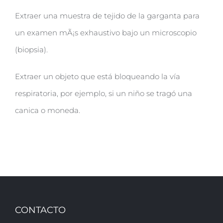
Extraer una muestra de tejido de la garganta para
un examen mÃ¡s exhaustivo bajo un microscopio
(biopsia).
Extraer un objeto que está bloqueando la vía
respiratoria, por ejemplo, si un niño se tragó una
canica o moneda.
CONTACTO