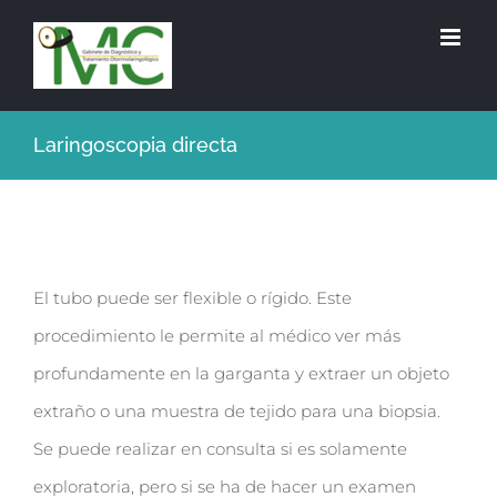
Laringoscopia directa
El tubo puede ser flexible o rí­gido. Este
procedimiento le permite al médico ver más
profundamente en la garganta y extraer un objeto
extraño o una muestra de tejido para una biopsia.
Se puede realizar en consulta si es solamente
exploratoria, pero si se ha de hacer un examen